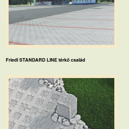
Friedl STANDARD LINE térkő család