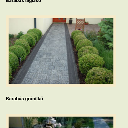
Barabás téglakő
Barabás gránitkő