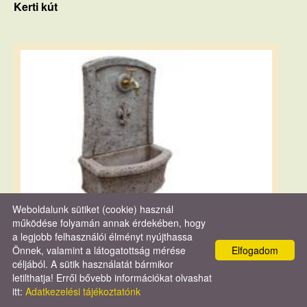
Kerti kút
Weboldalunk sütiket (cookie) használ
működése folyamán annak érdekében, hogy
a legjobb felhasználói élményt nyújthassa
Fali kút
Önnek, valamint a látogatottság mérése
Elfogadom
céljából. A sütik használatát bármikor
letilthatja! Erről bővebb információkat olvashat
itt:
Adatkezelési tájékoztatónk
KERESÉS AZ OLDAL TARTALMÁBAN