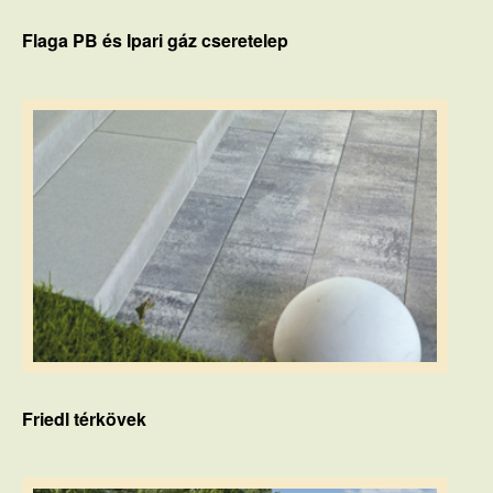
Flaga PB és Ipari gáz cseretelep
Friedl térkövek