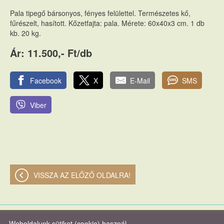
Pala tipegő bársonyos, fényes felülettel. Természetes kő,
fűrészelt, hasított. Kőzetfajta: pala. Mérete: 60x40x3 cm. 1 db
kb. 20 kg.
Ár: 11.500,- Ft/db
Facebook
X
E-Mail
SMS
Viber
VISSZA AZ ELŐZŐ OLDALRA!
Weboldalunk sütiket (cookie) használ