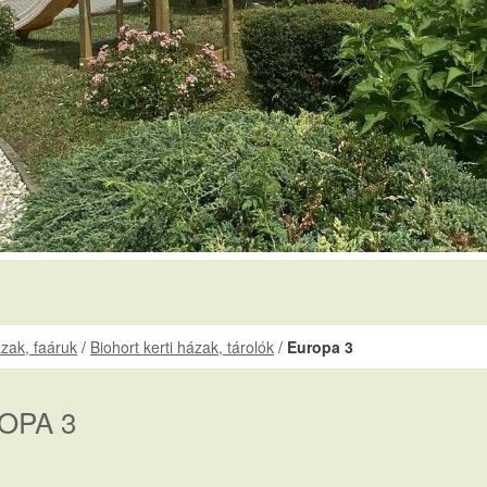
ázak, faáruk
/
Biohort kerti házak, tárolók
/
Europa 3
OPA 3