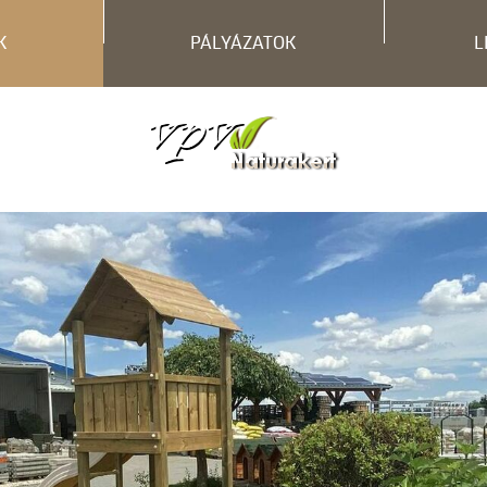
K
PÁLYÁZATOK
L