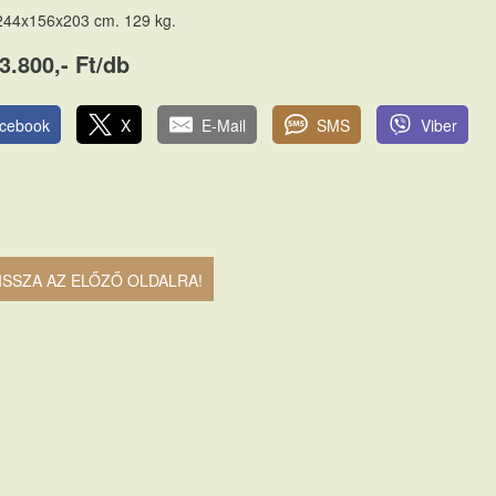
244x156x203 cm. 129 kg.
3.800,- Ft/db
cebook
X
E-Mail
SMS
Viber
ISSZA AZ ELŐZŐ OLDALRA!