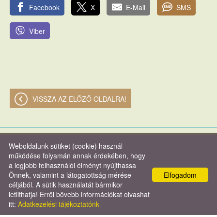
Facebook
X
E-Mail
SMS
Viber
VISSZA AZ ELŐZŐ OLDALRA!
Weboldalunk sütiket (cookie) használ
© 2026 - Verasztó és Társa Kft.
működése folyamán annak érdekében, hogy
a legjobb felhasználói élményt nyújthassa
Oldal információk
l
Adatkezelési tájékoztató
l
Impresszum
Önnek, valamint a látogatottság mérése
Elfogadom
céljából. A sütik használatát bármikor
letilthatja! Erről bővebb információkat olvashat
itt:
Adatkezelési tájékoztatónk
KERESÉS AZ OLDAL TARTALMÁBAN