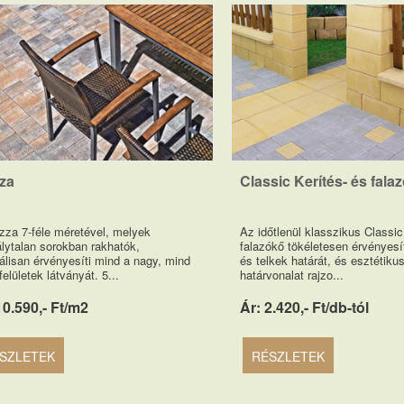
za
Classic Kerítés- és fala
zza 7-féle méretével, melyek
Az időtlenül klasszikus Classic
lytalan sorokban rakhatók,
falazókő tökéletesen érvényesí
álisan érvényesíti mind a nagy, mind
és telkek határát, és esztétiku
felületek látványát. 5...
határvonalat rajzo...
10.590,- Ft/m2
Ár: 2.420,- Ft/db-tól
SZLETEK
RÉSZLETEK