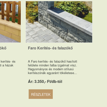
zókő
Faro Kerítés- és falazókő
 kerítés- és
A Faro kerítés- és falazókő hasított
ti a házak
felülete minden falba izgalmat visz.
s
Hagyományos és modern stílusú
kerítészónák egyaránt tökéletese...
Ár: 3.350,- Ft/db-tól
RÉSZLETEK