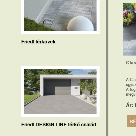
Friedl térkövek
Clas
A Cla
egysz
A fug
megvá
Ár: 
RÉ
Friedl DESIGN LINE térkő család