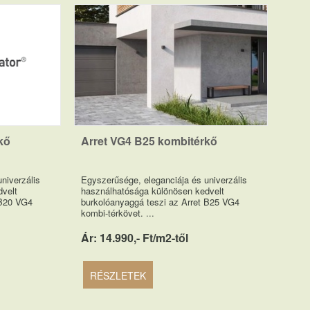
kő
Arret VG4 B25 kombitérkő
niverzális
Egyszerűsége, eleganciája és univerzális
velt
használhatósága különösen kedvelt
 B20 VG4
burkolóanyaggá teszi az Arret B25 VG4
kombi-térkövet. ...
Ár: 14.990,- Ft/m2-től
RÉSZLETEK