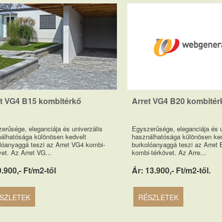
t VG4 B15 kombitérkő
Arret VG4 B20 kombitér
erűsége, eleganciája és univerzális
Egyszerűsége, eleganciája és u
álhatósága különösen kedvelt
használhatósága különösen ked
lóanyaggá teszi az Arret VG4 kombi-
burkolóanyaggá teszi az Arret
vet. Az Arret VG...
kombi-térkövet. Az Arre...
9.900,- Ft/m2-től
Ár: 13.900,- Ft/m2-től.
SZLETEK
RÉSZLETEK