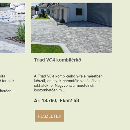
Triad VG4 kombitérkő
óta
A Triad VG4 kombi-térkő 9-féle méretben
 tartozik.
készül, amelyek háromféle variációban
rakhatók le. Nagyvonalú méreteinek
köszönhetően m...
…
hetően
Ár: 18.760,- Ft/m2-től
RÉSZLETEK