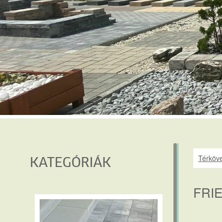
Térköve
KATEGÓRIÁK
FRI