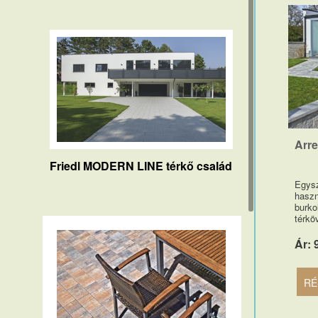
Arre
Friedl MODERN LINE térkő család
Egysz
haszn
burko
térkö
Ár: 
RÉ