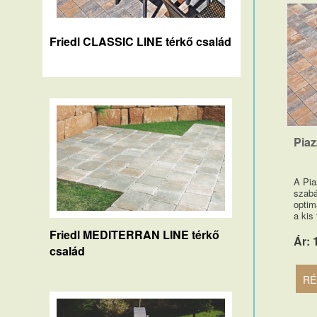
Friedl CLASSIC LINE térkő család
Piaz
A Pia
szabá
optim
a kis 
Friedl MEDITERRAN LINE térkő
Ár: 
család
RÉ