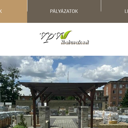
K
PÁLYÁZATOK
L