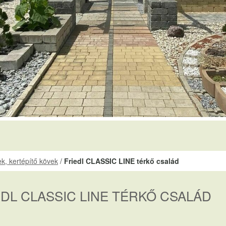
k, kertépítő kövek
/
Friedl CLASSIC LINE térkő család
EDL CLASSIC LINE TÉRKŐ CSALÁD