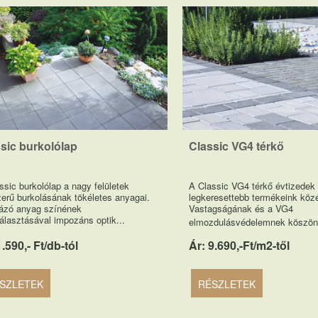
sic burkolólap
Classic VG4 térkő
ssic burkolólap a nagy felületek
A Classic VG4 térkő évtizedek 
erű burkolásának tökéletes anyagai.
legkeresettebb termékeink közé
ázó anyag színének
Vastagságának és a VG4
lasztásával impozáns optik...
elmozdulásvédelemnek köszön
1.590,- Ft/db-tól
Ár: 9.690,-Ft/m2-től
SZLETEK
RÉSZLETEK