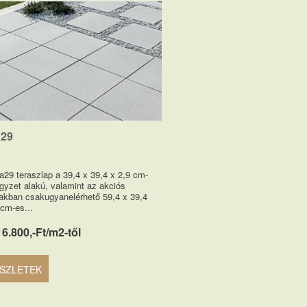
a29
a29 teraszlap a 39,4 x 39,4 x 2,9 cm-
gyzet alakú, valamint az akciós
akban csakugyanelérhető 59,4 x 39,4
 cm-es...
16.800,-Ft/m2-től
SZLETEK