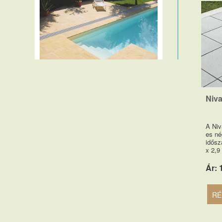
Friedl EXCLUSIVE LINE térkő
család
Niv
A Niv
es né
idősz
x 2,9
Ár: 
RÉ
Friedl STANDARD LINE térkő