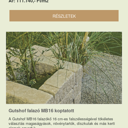
Ár: 111.140,- Ft/m2
RÉSZLETEK
Gutshof falazó MB16 koptatott
A Gutshof MB16 falazókő 16 cm-es falszélességével tökéletes
választás magaságyások, növénytartók, díszkutak és más kerti
elemek egyedi k...