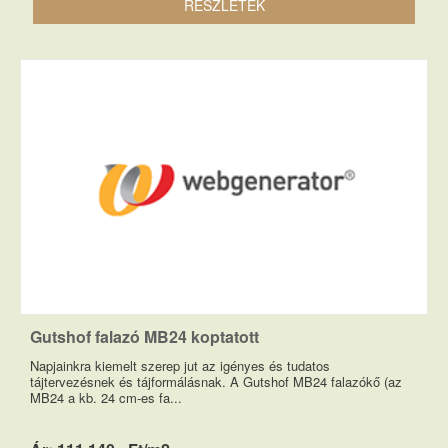
RÉSZLETEK
Gutshof falazó MB24 koptatott
Napjainkra kiemelt szerep jut az igényes és tudatos
tájtervezésnek és tájformálásnak. A Gutshof MB24 falazókő (az
MB24 a kb. 24 cm-es fa...