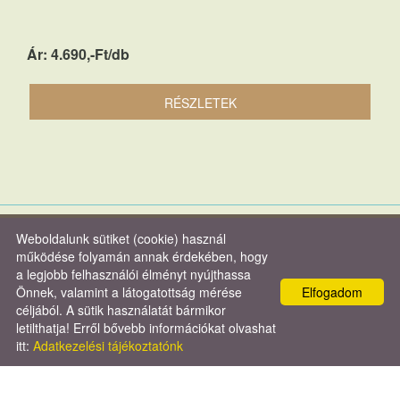
Ár: 4.690,-Ft/db
RÉSZLETEK
Weboldalunk sütiket (cookie) használ
© 2026 - Verasztó és Társa Kft.
működése folyamán annak érdekében, hogy
a legjobb felhasználói élményt nyújthassa
Oldal információk
l
Adatkezelési tájékoztató
l
Impresszum
Önnek, valamint a látogatottság mérése
Elfogadom
céljából. A sütik használatát bármikor
letilthatja! Erről bővebb információkat olvashat
itt:
Adatkezelési tájékoztatónk
KERESÉS AZ OLDAL TARTALMÁBAN