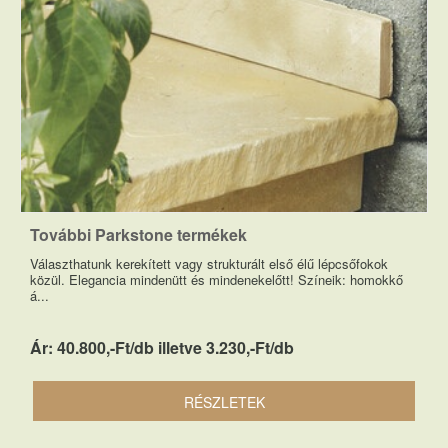
További Parkstone termékek
Választhatunk kerekített vagy strukturált első élű lépcsőfokok
közül. Elegancia mindenütt és mindenekelőtt! Színeik: homokkő
á...
Ár: 40.800,-Ft/db illetve 3.230,-Ft/db
RÉSZLETEK