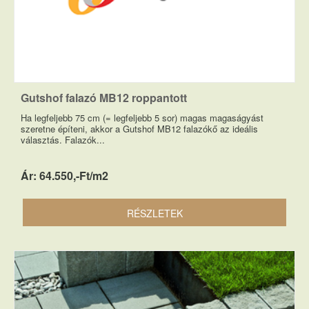
Gutshof falazó MB12 roppantott
Ha legfeljebb 75 cm (= legfeljebb 5 sor) magas magaságyást
szeretne építeni, akkor a Gutshof MB12 falazókő az ideális
választás. Falazók...
Ár: 64.550,-Ft/m2
RÉSZLETEK