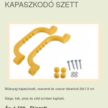
KAPASZKODÓ SZETT
Műanyag kapaszkodó, csavarral és csavar takaróval 25x7,5 cm
Sárga, kék, piros és zöld színben kapható.
Ár: 1.500,- Ft/szett