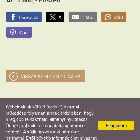
Facebook
X
E-Mail
SMS
Viber
VISSZA AZ ELŐZŐ OLDALRA!
Weboldalunk sütiket (cookie) használ
© 2026 - Verasztó és Társa Kft.
működése folyamán annak érdekében, hogy
a legjobb felhasználói élményt nyújthassa
Oldal információk
l
Adatkezelési tájékoztató
l
Impresszum
Önnek, valamint a látogatottság mérése
Elfogadom
céljából. A sütik használatát bármikor
letilthatja! Erről bővebb információkat olvashat