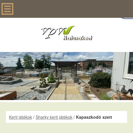
Kerti játékok
/
Sharky kerti játékok
/
Kapaszkodó szett