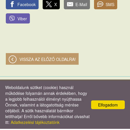
Facebook
X
E-Mail
SMS
Viber
VISSZA AZ ELŐZŐ OLDALRA!
Weboldalunk sütiket (cookie) használ
© 2026 - Verasztó és Társa Kft.
működése folyamán annak érdekében, hogy
a legjobb felhasználói élményt nyújthassa
Oldal információk
l
Adatkezelési tájékoztató
l
Impresszum
Önnek, valamint a látogatottság mérése
Elfogadom
céljából. A sütik használatát bármikor
letilthatja! Erről bővebb információkat olvashat
itt:
Adatkezelési tájékoztatónk
KERESÉS AZ OLDAL TARTALMÁBAN