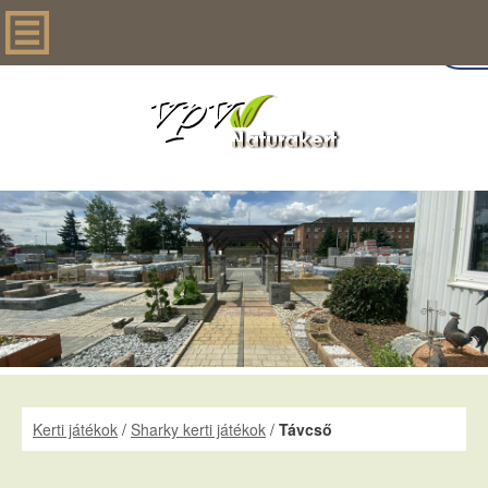
Kerti játékok
/
Sharky kerti játékok
/
Távcső