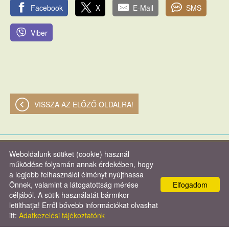
Facebook
X
E-Mail
SMS
Viber
VISSZA AZ ELŐZŐ OLDALRA!
Weboldalunk sütiket (cookie) használ
© 2026 - Verasztó és Társa Kft.
működése folyamán annak érdekében, hogy
a legjobb felhasználói élményt nyújthassa
Oldal információk
l
Adatkezelési tájékoztató
l
Impresszum
Önnek, valamint a látogatottság mérése
Elfogadom
céljából. A sütik használatát bármikor
letilthatja! Erről bővebb információkat olvashat
itt:
Adatkezelési tájékoztatónk
KERESÉS AZ OLDAL TARTALMÁBAN