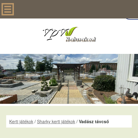
Kerti játékok
/
Sharky kerti játékok
/
Vadász távcső