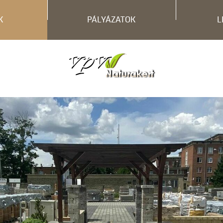
K
PÁLYÁZATOK
L