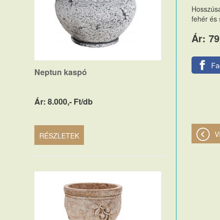
Hosszúsá
fehér és
Ár: 79
Fa
Neptun kaspó
Ár: 8.000,- Ft/db
V
RÉSZLETEK