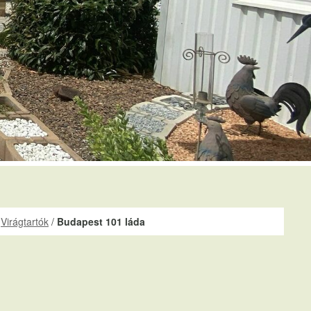
/
Virágtartók
/
Budapest 101 láda