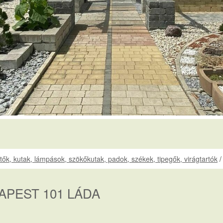
ütők, kutak, lámpások, szökőkutak, padok, székek, tipegők, virágtartók
APEST 101 LÁDA