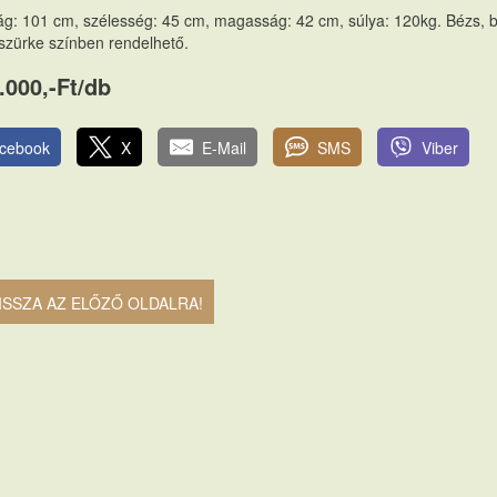
g: 101 cm, szélesség: 45 cm, magasság: 42 cm, súlya: 120kg. Bézs, 
 szürke színben rendelhető.
.000,-Ft/db
cebook
X
E-Mail
SMS
Viber
ISSZA AZ ELŐZŐ OLDALRA!