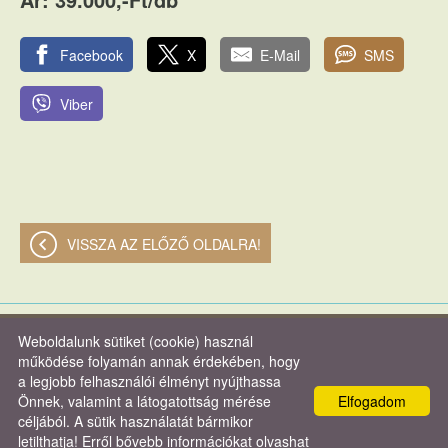
Facebook
X
E-Mail
SMS
Viber
VISSZA AZ ELŐZŐ OLDALRA!
Weboldalunk sütiket (cookie) használ
© 2026 - Verasztó és Társa Kft.
működése folyamán annak érdekében, hogy
a legjobb felhasználói élményt nyújthassa
Oldal információk
l
Adatkezelési tájékoztató
l
Impresszum
Önnek, valamint a látogatottság mérése
Elfogadom
céljából. A sütik használatát bármikor
letilthatja! Erről bővebb információkat olvashat