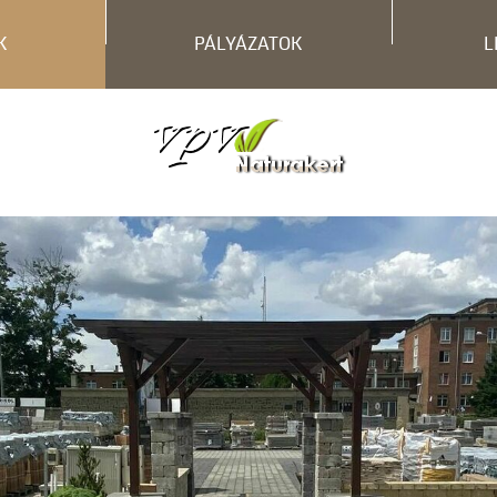
K
PÁLYÁZATOK
L