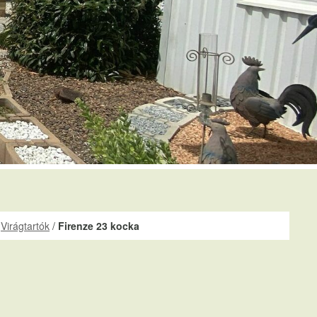
/
Virágtartók
/
Firenze 23 kocka