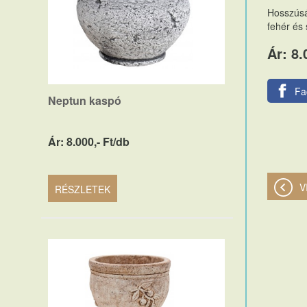
Hosszúsá
fehér és
Ár: 8.
Fa
Neptun kaspó
Ár: 8.000,- Ft/db
V
RÉSZLETEK