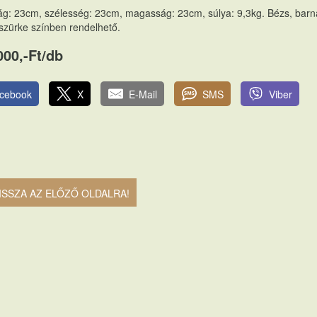
g: 23cm, szélesség: 23cm, magasság: 23cm, súlya: 9,3kg. Bézs, barn
 szürke színben rendelhető.
000,-Ft/db
cebook
X
E-Mail
SMS
Viber
ISSZA AZ ELŐZŐ OLDALRA!