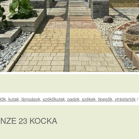
ütők, kutak, lámpások, szökőkutak, padok, székek, tipegők, virágtartók
ENZE 23 KOCKA